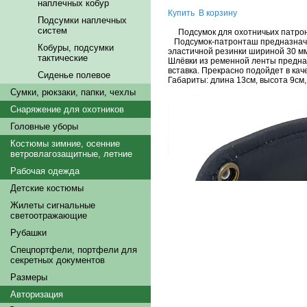
наплечных кобур
Купить
В корзину
Подсумки наплечных
систем
Подсумок для охотничьих патроно
Подсумок-патронташ предназначен
Кобуры, подсумки
эластичной резинки шириной 30 мм
тактические
Шлёвки из ременной ленты предназ
вставка. Прекрасно подойдет в кач
Сиденье полевое
Габариты: длина 13см, высота 9см
Сумки, рюкзаки, папки, чехлы
Снаряжение для охотников
Головные уборы
Костюмы зимние, осенние
ветровлагозащитные, летние
Рабочая одежда
Детские костюмы
Жилеты сигнальные
светоотражающие
Рубашки
Спецпортфели, портфели для
секретных документов
Размеры
Авторизация