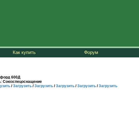
Как купить
Форум
форд 600Д
:
Союзспецоснащение
узить
/
Загрузить
/
Загрузить
/
Загрузить
/
Загрузить
/
Загрузить