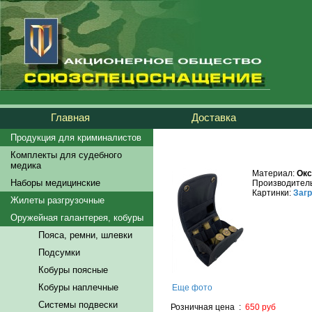
Главная
Доставка
Продукция для криминалистов
Комплекты для судебного
медика
Материал:
Окс
Наборы медицинские
Производитель
Картинки:
Загр
Жилеты разгрузочные
Оружейная галантерея, кобуры
Пояса, ремни, шлевки
Подсумки
Кобуры поясные
Кобуры наплечные
Еще фото
Системы подвески
Розничная цена :
650 руб